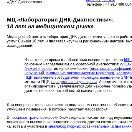
«ДНК-Диагностика»
Телефон:
+7 913 488 864
МЦ «Лаборатория ДНК-Диагностики»:
18 лет на медицинском рынке
Медицинский центр «Лаборатория ДНК-Диагностики» успешно работа
услуг Сибири 18 лет, и является крупным региональным центром в
исследований.
В настоящее время в лаборатории выполняется около
500
основным направлениям лабораторной диагностики:
общек
биохимические
, иммунохимические (
диагностика инфекций
нарушений
,
выявление онкологических маркёров
),
исследо
ПЦР выявление возбудителей инфекций
,
выявление SNP
(
методом ПЦР,
определение групп крови
. Ассортимент тест
оптимизируется и увеличивается для наиболее полного уд
диагностических потребностей наших партнёров.
Для совершенствования качества анализов мы постоянно обновляе
улучшаем помещения, в которых работает лаборатория.
В
процессе транспортировки
биоматериалы находятся под неусыпны
логистики, а выполнение анализов сопровождается ежедневными те
качества и участием в
межлабораторных сравнительных испытаниях