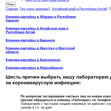
Главная
Где сдать анализы?
Алтайский край и Республика Алтай
Г
Клиники-партнёры в Абакане и Республике
Хакасия
Клиники-партнёры в Алтайском крае и
Республике Алтай
Клиники-партнёры в Барнауле
Клиники-партнёры в Иркутске и Иркутской
области
Клиники-партнёры в Красноярске
Клиники-партнёры в Новосибирске
Шесть причин выбрать нашу лабораторию 
на коронавирусную инфекцию:
По вопросам тестирования частных лиц на новую ко
просим обращаться в клинику «Гиппократ» по телефону:
Лаборатория с частными лицами напрямую не работает, ко
срокам и т.п. не даёт.