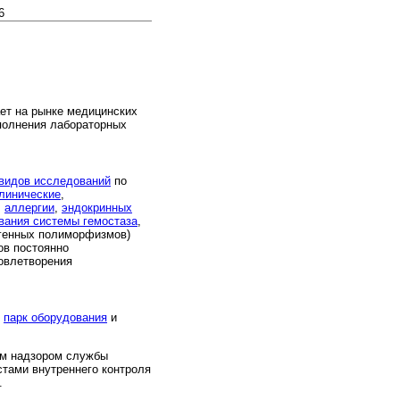
6
ет на рынке медицинских
ыполнения лабораторных
 видов исследований
по
линические
,
,
аллергии
,
эндокринных
вания системы гемостаза
,
генных полиморфизмов)
ов постоянно
овлетворения
м
парк оборудования
и
м надзором службы
стами внутреннего контроля
.