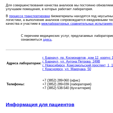
Для совершенствования качества анализов мы постоянно обновляе
улучшаем помещения, в которых работает лаборатория.
В
процессе транспортировки
биоматериалы находятся под неусыпны
логистики, а выполнение анализов сопровождается ежедневными те
качества и участием в
межлабораторных сравнительных испытаниях
С перечнем медицинских услуг, предлагаемых лабораторие
ознакомиться
здесь
.
г. Барнаул, пр. Космонавтов, дом 12, корпус 
г. Барнаул, ул. Антона Петрова, 249В
Адреса лаборатории:
г. Новосибирск, Комсомольский проспект, 1, 
г. Красноярск, ул. Маерчака, 50
+7 (3852) 289-060 (офис)
Телефоны:
+7 (3852) 289-039 (лаборатория)
+7 (3852) 538-540 (бухгалтерия)
Информация для пациентов