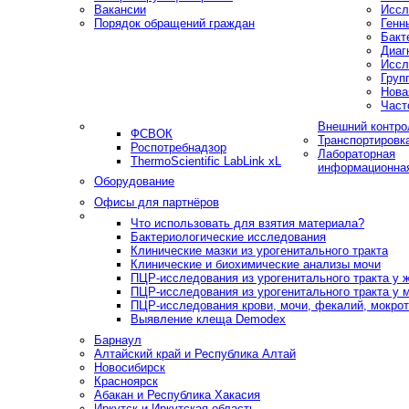
Вакансии
Иссл
Порядок обращений граждан
Генн
Бакт
Диаг
Иссл
Груп
Нова
Част
Внешний контро
ФСВОК
Транспортировк
Роспотребнадзор
Лабораторная
ThermoScientific LabLink xL
информационна
Оборудование
Офисы для партнёров
Что использовать для взятия материала?
Бактериологические исследования
Клинические мазки из урогенитального тракта
Клинические и биохимические анализы мочи
ПЦР-исследования из урогенитального тракта у
ПЦР-исследования из урогенитального тракта у 
ПЦР-исследования крови, мочи, фекалий, мокроты
Выявление клеща Demodex
Барнаул
Алтайский край и Республика Алтай
Новосибирск
Красноярск
Абакан и Республика Хакасия
Иркутск и Иркутская область