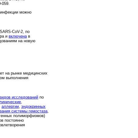
-059.
 инфекции можно
 SARS-CoV-2, по
ора и
включена
в
дованиям на новую
ет на рынке медицинских
ром выполнения
 видов исследований
по
линические
,
,
аллергии
,
эндокринных
вания системы гемостаза
,
генных полиморфизмов)
ов постоянно
овлетворения