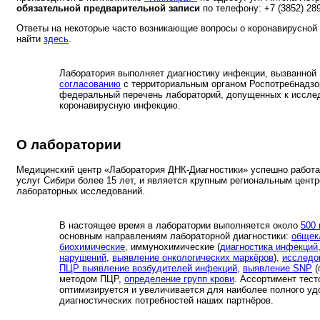
обязательной предварительной записи
по телефону: +7 (3852) 289
Ответы на некоторые часто возникающие вопросы о коронавирусной
найти
здесь
.
Лаборатория выполняет диагностику инфекции, вызванной
согласованию
с территориальным органом Роспотребнадз
федеральный перечень лабораторий, допущенных к иссле
коронавирусную инфекцию.
О лаборатории
Медицинский центр «Лаборатория ДНК-Диагностики» успешно работа
услуг Сибири более 15 лет, и является крупным региональным цент
лабораторных исследований.
В настоящее время в лаборатории выполняется около
500
основным направлениям лабораторной диагностики:
общек
биохимические
, иммунохимические (
диагностика инфекций
нарушений
,
выявление онкологических маркёров
),
исследо
ПЦР выявление возбудителей инфекций
,
выявление SNP
(
методом ПЦР,
определение групп крови
. Ассортимент тест
оптимизируется и увеличивается для наиболее полного уд
диагностических потребностей наших партнёров.