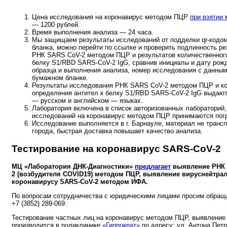
Цена исследования на коронавирус методом ПЦР
при взятии
— 1200 рублей.
Время выполнения анализа — 24 часа.
Мы защищаем результаты исследований от подделки qr-кодом
бланка, можно перейти по ссылке и проверить подлинность р
РНК SARS CoV-2 методом ПЦР и результатов количественного
белку S1/RBD SARS-CoV-2 IgG, сравнив инициалы и дату рожд
образца и выполнения анализа, номер исследования с данным
бумажном бланке.
Результаты исследования РНК SARS CoV-2 методом ПЦР и ко
определения антител к белку S1/RBD SARS-CoV-2 IgG выдают
— русском и английском — языках.
Лаборатория включена в список авторизованных лабораторий,
исследований на коронавирус методом ПЦР принимаются пог
Исследование выполняется в г. Барнауле, материал не трансп
города, быстрая доставка повышает качество анализа.
Тестирование на коронавирус SARS-CoV-2
МЦ «Лаборатория ДНК-Диагностики»
предлагает
выявление РНК 
2 (возбудителя COVID19) методом ПЦР, выявление вируснейтрал
коронавирусу SARS-CoV-2 методом ИФА.
По вопросам сотрудничества с юридическими лицами просим обращ
+7 (3852) 289-069.
Тестирование частных лиц на коронавирус методом ПЦР, выявление 
производится в поликлинике
«Гиппократ»
по адресу: ул. Антона Петр