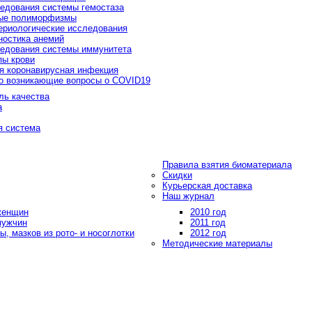
едования системы гемостаза
ые полиморфизмы
ериологические исследования
ностика анемий
едования системы иммунитета
пы крови
я коронавирусная инфекция
о возникающие вопросы о COVID19
ль качества
а
я система
Правила взятия биоматериала
Скидки
Курьерская доставка
Наш журнал
 женщин
2010 год
мужчин
2011 год
, мазков из рото- и носоглотки
2012 год
Методические материалы