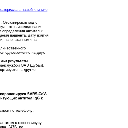
 материала в нашей клинике
. Отсканировав код с
езультатов исследования
 определения антител к
ения пациента, дату взятия
и, напечатанными на
личественного
ся одновременно на двух
 чьи результаты
ранслужбой ОАЭ (Дубай).
ортируется в другие
коронавируса SARS-CoV-
изующих антител IgG к
аться по телефону:
антител к коронавирусу
ова, 247Б, по