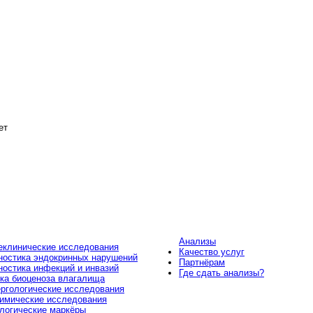
ет
Анализы
клинические исследования
Качество услуг
ностика эндокринных нарушений
Партнёрам
ностика инфекций и инвазий
Где сдать анализы?
ка биоценоза влагалища
ргологические исследования
имические исследования
логические маркёры