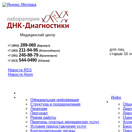
Медицинский центр
289-060
+7 (3852)
(Барнаул)
для лиц
211-94-95
+7 (383)
(Новосибирск)
16+
старше 16 л
245-88-79
+7 (391)
(Красноярск)
544-0490
+7 (913)
(Абакан)
Новости RSS
Новости Atom
Инфо
Официальная информация
Структура и подразделения
Обще
Лицензии
Диаг
Персонал
Диаг
Режим работы
Оцен
Перечень платных медицинских услуг
Алле
Условия предоставления услуг
Биох
Контролирующие органы
Онко