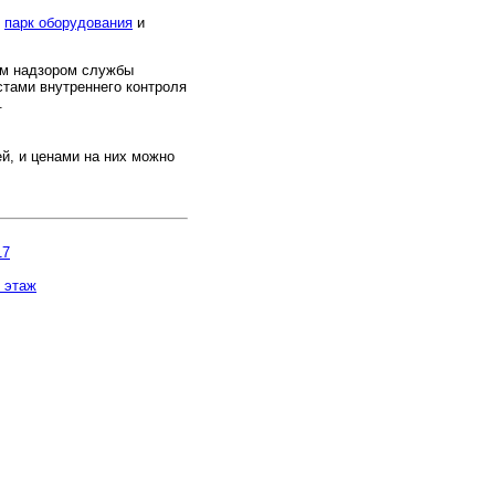
м
парк оборудования
и
м надзором службы
стами внутреннего контроля
.
й, и ценами на них можно
17
1 этаж