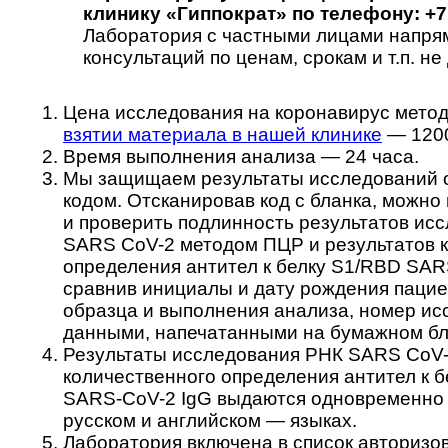
клинику «Гиппократ» по телефону: +7 
Лаборатория с частными лицами напрям
консультаций по ценам, срокам и т.п. не 
Цена исследования на коронавирус мет
взятии материала в нашей клинике
— 1200
Время выполнения анализа — 24 часа.
Мы защищаем результаты исследований от
кодом. Отсканировав код с бланка, можно
и проверить подлинность результатов ис
SARS CoV-2 методом ПЦР и результатов 
определения антител к белку S1/RBD SAR
сравнив инициалы и дату рождения пациен
образца и выполнения анализа, номер ис
данными, напечатанными на бумажном бл
Результаты исследования РНК SARS CoV
количественного определения антител к 
SARS-CoV-2 IgG выдаются одновременно 
русском и английском — языках.
Лаборатория включена в список авторизо