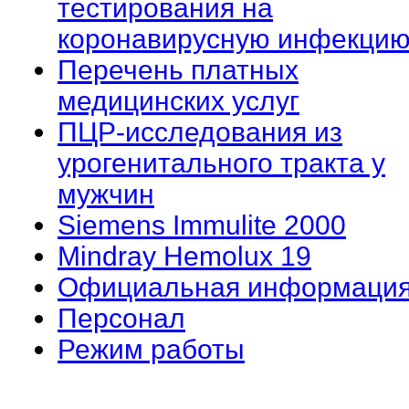
тестирования на
коронавирусную инфекцию
Перечень платных
медицинских услуг
ПЦР-исследования из
урогенитального тракта у
мужчин
Siemens Immulite 2000
Mindray Hemolux 19
Официальная информаци
Персонал
Режим работы