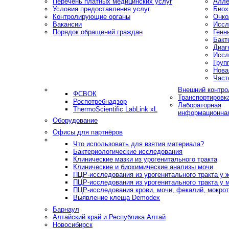
Перечень платных медицинских услуг
Алле
Условия предоставления услуг
Биох
Контролирующие органы
Онко
Вакансии
Иссл
Порядок обращений граждан
Генн
Бакт
Диаг
Иссл
Груп
Нова
Част
Внешний контро
ФСВОК
Транспортировк
Роспотребнадзор
Лабораторная
ThermoScientific LabLink xL
информационна
Оборудование
Офисы для партнёров
Что использовать для взятия материала?
Бактериологические исследования
Клинические мазки из урогенитального тракта
Клинические и биохимические анализы мочи
ПЦР-исследования из урогенитального тракта у
ПЦР-исследования из урогенитального тракта у 
ПЦР-исследования крови, мочи, фекалий, мокроты
Выявление клеща Demodex
Барнаул
Алтайский край и Республика Алтай
Новосибирск