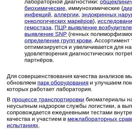
лабораторной диагностики:
общеклинич
биохимические
, иммунохимические (
ди
инфекций
,
аллергии
,
эндокринных нар
онкологических маркёров
),
исследовани
гемостаза
,
ПЦР выявление возбудител
выявление SNP
(генных полиморфизмов
определение групп крови
. Ассортимент 
оптимизируется и увеличивается для н
удовлетворения диагностических потр
партнёров.
Для совершенствования качества анализов м
обновляем
парк оборудования
и улучшаем пом
которых работает лаборатория.
В
процессе транспортировки
биоматериалы на
неусыпным надзором службы логистики, а вы
сопровождается ежедневными тестами внутре
качества и участием в
межлабораторных срав
испытаниях
.