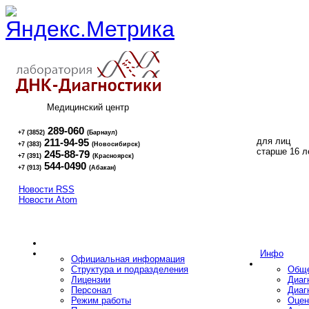
Медицинский центр
289-060
+7 (3852)
(Барнаул)
для лиц
211-94-95
+7 (383)
(Новосибирск)
16+
старше 16 л
245-88-79
+7 (391)
(Красноярск)
544-0490
+7 (913)
(Абакан)
Новости RSS
Новости Atom
Инфо
Официальная информация
Структура и подразделения
Обще
Лицензии
Диаг
Персонал
Диаг
Режим работы
Оцен