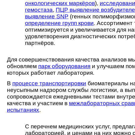
онкологических маркёров
),
исследовани
гемостаза
,
ПЦР выявление возбудител
выявление SNP
(генных полиморфизмов
определение групп крови
. Ассортимент 
оптимизируется и увеличивается для н
удовлетворения диагностических потр
партнёров.
Для совершенствования качества анализов м
обновляем
парк оборудования
и улучшаем пом
которых работает лаборатория.
В
процессе транспортировки
биоматериалы на
неусыпным надзором службы логистики, а вы
сопровождается ежедневными тестами внутре
качества и участием в
межлабораторных срав
испытаниях
.
С перечнем медицинских услуг, предла
лабораторией, и ценами на них можно 