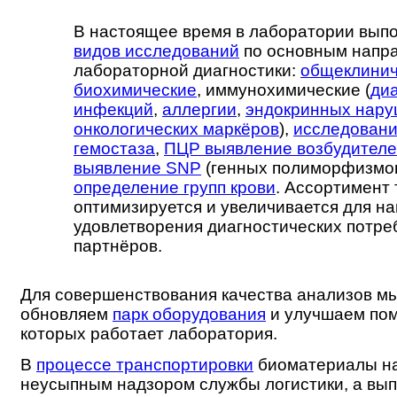
В настоящее время в лаборатории вып
видов исследований
по основным напр
лабораторной диагностики:
общеклинич
биохимические
, иммунохимические (
ди
инфекций
,
аллергии
,
эндокринных нар
онкологических маркёров
),
исследовани
гемостаза
,
ПЦР выявление возбудител
выявление SNP
(генных полиморфизмов
определение групп крови
. Ассортимент 
оптимизируется и увеличивается для н
удовлетворения диагностических потр
партнёров.
Для совершенствования качества анализов м
обновляем
парк оборудования
и улучшаем пом
которых работает лаборатория.
В
процессе транспортировки
биоматериалы на
неусыпным надзором службы логистики, а вы