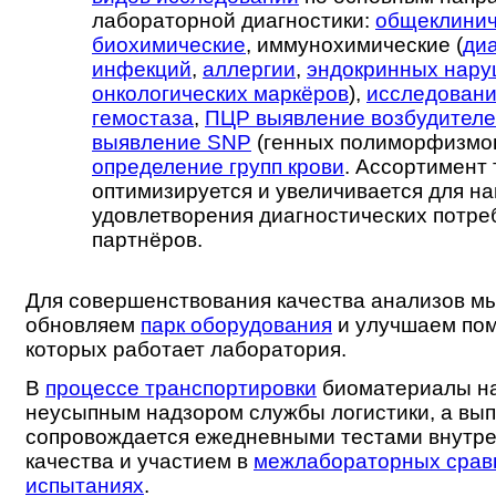
лабораторной диагностики:
общеклинич
биохимические
, иммунохимические (
ди
инфекций
,
аллергии
,
эндокринных нар
онкологических маркёров
),
исследовани
гемостаза
,
ПЦР выявление возбудител
выявление SNP
(генных полиморфизмов
определение групп крови
. Ассортимент 
оптимизируется и увеличивается для н
удовлетворения диагностических потр
партнёров.
Для совершенствования качества анализов м
обновляем
парк оборудования
и улучшаем пом
которых работает лаборатория.
В
процессе транспортировки
биоматериалы на
неусыпным надзором службы логистики, а вы
сопровождается ежедневными тестами внутре
качества и участием в
межлабораторных срав
испытаниях
.