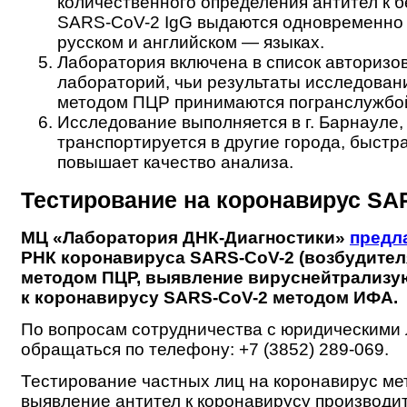
количественного определения антител к 
SARS-CoV-2 IgG выдаются одновременно 
русском и английском — языках.
Лаборатория включена в список авторизо
лабораторий, чьи результаты исследован
методом ПЦР принимаются погранслужбой
Исследование выполняется в г. Барнауле,
транспортируется в другие города, быстр
повышает качество анализа.
Тестирование на коронавирус SA
МЦ «Лаборатория ДНК-Диагностики»
предл
РНК коронавируса SARS-CoV-2 (возбудител
методом ПЦР, выявление вируснейтрализу
к коронавирусу SARS-CoV-2 методом ИФА.
По вопросам сотрудничества с юридическими
обращаться по телефону: +7 (3852) 289-069.
Тестирование частных лиц на коронавирус ме
выявление антител к коронавирусу производит