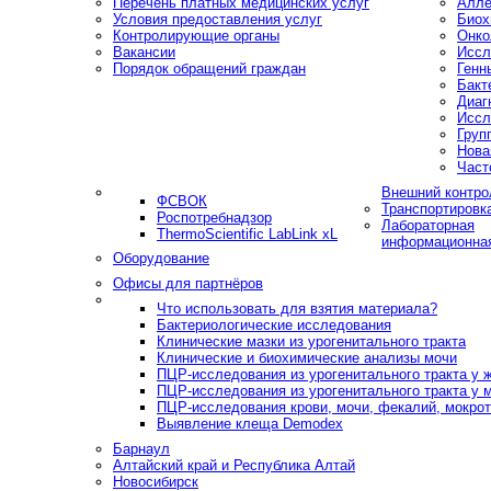
Перечень платных медицинских услуг
Алле
Условия предоставления услуг
Биох
Контролирующие органы
Онко
Вакансии
Иссл
Порядок обращений граждан
Генн
Бакт
Диаг
Иссл
Груп
Нова
Част
Внешний контро
ФСВОК
Транспортировк
Роспотребнадзор
Лабораторная
ThermoScientific LabLink xL
информационна
Оборудование
Офисы для партнёров
Что использовать для взятия материала?
Бактериологические исследования
Клинические мазки из урогенитального тракта
Клинические и биохимические анализы мочи
ПЦР-исследования из урогенитального тракта у
ПЦР-исследования из урогенитального тракта у 
ПЦР-исследования крови, мочи, фекалий, мокроты
Выявление клеща Demodex
Барнаул
Алтайский край и Республика Алтай
Новосибирск