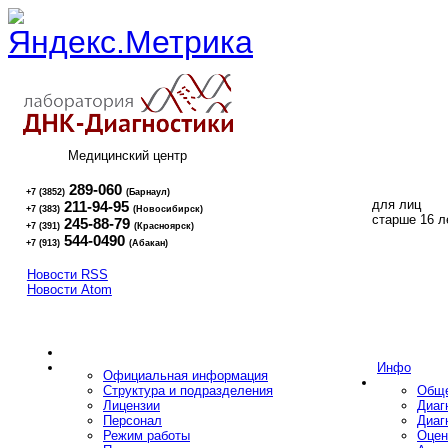
Медицинский центр
289-060
+7 (3852)
(Барнаул)
для лиц
211-94-95
+7 (383)
(Новосибирск)
16+
старше 16 л
245-88-79
+7 (391)
(Красноярск)
544-0490
+7 (913)
(Абакан)
Новости RSS
Новости Atom
Инфо
Официальная информация
Структура и подразделения
Обще
Лицензии
Диаг
Персонал
Диаг
Режим работы
Оцен