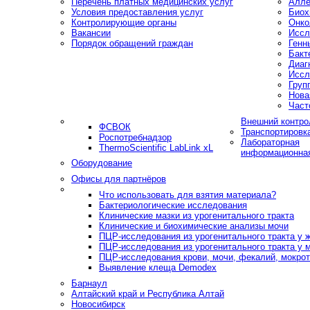
Перечень платных медицинских услуг
Алле
Условия предоставления услуг
Биох
Контролирующие органы
Онко
Вакансии
Иссл
Порядок обращений граждан
Генн
Бакт
Диаг
Иссл
Груп
Нова
Част
Внешний контро
ФСВОК
Транспортировк
Роспотребнадзор
Лабораторная
ThermoScientific LabLink xL
информационна
Оборудование
Офисы для партнёров
Что использовать для взятия материала?
Бактериологические исследования
Клинические мазки из урогенитального тракта
Клинические и биохимические анализы мочи
ПЦР-исследования из урогенитального тракта у
ПЦР-исследования из урогенитального тракта у 
ПЦР-исследования крови, мочи, фекалий, мокроты
Выявление клеща Demodex
Барнаул
Алтайский край и Республика Алтай
Новосибирск