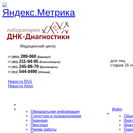
Медицинский центр
289-060
+7 (3852)
(Барнаул)
для лиц
211-94-95
+7 (383)
(Новосибирск)
16+
старше 16 л
245-88-79
+7 (391)
(Красноярск)
544-0490
+7 (913)
(Абакан)
Новости RSS
Новости Atom
Инфо
Официальная информация
Структура и подразделения
Обще
Лицензии
Диаг
Персонал
Диаг
Режим работы
Оцен