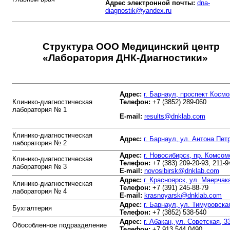
Адрес электронной почты:
dna-
diagnostik@yandex.ru
Структура ООО Медицинский центр
«Лаборатория ДНК-Диагностики»
Адрес:
г. Барнаул, проспект Космо
Клинико-диагностическая
Телефон:
+7 (3852) 289-060
лаборатория № 1
E-mail:
results@dnklab.com
Клинико-диагностическая
Адрес:
г. Барнаул, ул. Антона Пет
лаборатория № 2
Адрес:
г. Новосибирск, пр. Комсом
Клинико-диагностическая
Телефон:
+7 (383) 209-20-93, 211-9
лаборатория № 3
E-mail:
novosibirsk@dnklab.com
Адрес:
г. Красноярск, ул. Маерчак
Клинико-диагностическая
Телефон:
+7 (391) 245-88-79
лаборатория № 4
E-mail:
krasnoyarsk@dnklab.com
Адрес:
г. Барнаул, ул. Тимуровска
Бухгалтерия
Телефон:
+7 (3852) 538-540
Адрес:
г. Абакан, ул. Советская, 3
Обособленное подразделение
Телефон:
+7 913 544 0490