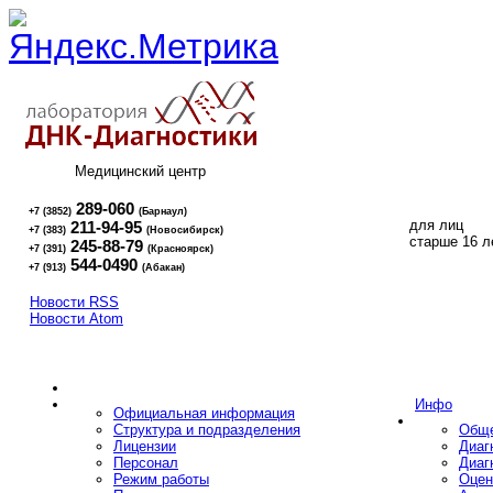
Медицинский центр
289-060
+7 (3852)
(Барнаул)
для лиц
211-94-95
+7 (383)
(Новосибирск)
16+
старше 16 л
245-88-79
+7 (391)
(Красноярск)
544-0490
+7 (913)
(Абакан)
Новости RSS
Новости Atom
Инфо
Официальная информация
Структура и подразделения
Обще
Лицензии
Диаг
Персонал
Диаг
Режим работы
Оцен