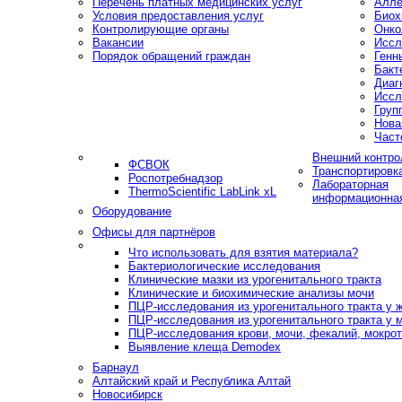
Перечень платных медицинских услуг
Алле
Условия предоставления услуг
Биох
Контролирующие органы
Онко
Вакансии
Иссл
Порядок обращений граждан
Генн
Бакт
Диаг
Иссл
Груп
Нова
Част
Внешний контро
ФСВОК
Транспортировк
Роспотребнадзор
Лабораторная
ThermoScientific LabLink xL
информационна
Оборудование
Офисы для партнёров
Что использовать для взятия материала?
Бактериологические исследования
Клинические мазки из урогенитального тракта
Клинические и биохимические анализы мочи
ПЦР-исследования из урогенитального тракта у
ПЦР-исследования из урогенитального тракта у 
ПЦР-исследования крови, мочи, фекалий, мокроты
Выявление клеща Demodex
Барнаул
Алтайский край и Республика Алтай
Новосибирск