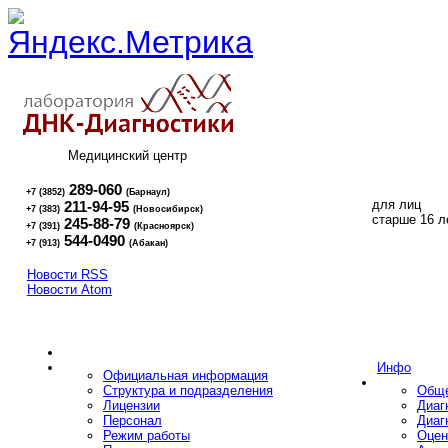
Медицинский центр
289-060
+7 (3852)
(Барнаул)
для лиц
211-94-95
+7 (383)
(Новосибирск)
16+
старше 16 л
245-88-79
+7 (391)
(Красноярск)
544-0490
+7 (913)
(Абакан)
Новости RSS
Новости Atom
Инфо
Официальная информация
Структура и подразделения
Обще
Лицензии
Диаг
Персонал
Диаг
Режим работы
Оцен