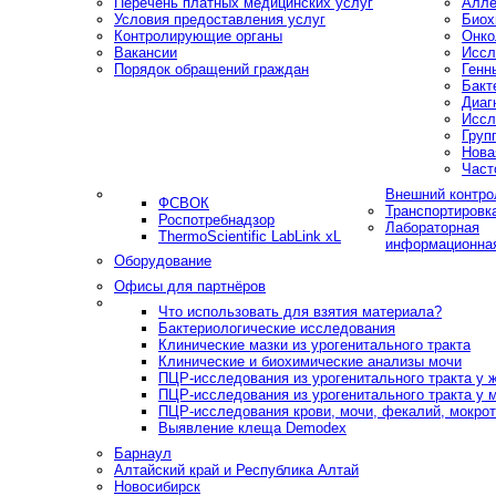
Перечень платных медицинских услуг
Алле
Условия предоставления услуг
Биох
Контролирующие органы
Онко
Вакансии
Иссл
Порядок обращений граждан
Генн
Бакт
Диаг
Иссл
Груп
Нова
Част
Внешний контро
ФСВОК
Транспортировк
Роспотребнадзор
Лабораторная
ThermoScientific LabLink xL
информационна
Оборудование
Офисы для партнёров
Что использовать для взятия материала?
Бактериологические исследования
Клинические мазки из урогенитального тракта
Клинические и биохимические анализы мочи
ПЦР-исследования из урогенитального тракта у
ПЦР-исследования из урогенитального тракта у 
ПЦР-исследования крови, мочи, фекалий, мокроты
Выявление клеща Demodex
Барнаул
Алтайский край и Республика Алтай
Новосибирск