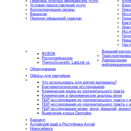
Перечень платных медицинских услуг
Алле
Условия предоставления услуг
Биох
Контролирующие органы
Онко
Вакансии
Иссл
Порядок обращений граждан
Генн
Бакт
Диаг
Иссл
Груп
Нова
Част
Внешний контро
ФСВОК
Транспортировк
Роспотребнадзор
Лабораторная
ThermoScientific LabLink xL
информационна
Оборудование
Офисы для партнёров
Что использовать для взятия материала?
Бактериологические исследования
Клинические мазки из урогенитального тракта
Клинические и биохимические анализы мочи
ПЦР-исследования из урогенитального тракта у
ПЦР-исследования из урогенитального тракта у 
ПЦР-исследования крови, мочи, фекалий, мокроты
Выявление клеща Demodex
Барнаул
Алтайский край и Республика Алтай
Новосибирск