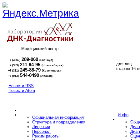
Медицинский центр
289-060
+7 (3852)
(Барнаул)
для лиц
211-94-95
+7 (383)
(Новосибирск)
16+
старше 16 л
245-88-79
+7 (391)
(Красноярск)
544-0490
+7 (913)
(Абакан)
Новости RSS
Новости Atom
Инфо
Официальная информация
Структура и подразделения
Обще
Лицензии
Диаг
Персонал
Диаг
Режим работы
Оцен