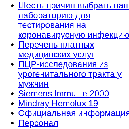
Шесть причин выбрать на
лабораторию для
тестирования на
коронавирусную инфекцию
Перечень платных
медицинских услуг
ПЦР-исследования из
урогенитального тракта у
мужчин
Siemens Immulite 2000
Mindray Hemolux 19
Официальная информаци
Персонал