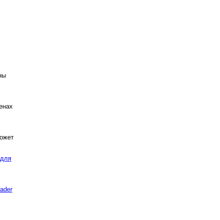
ны
енах
может
 для
eader