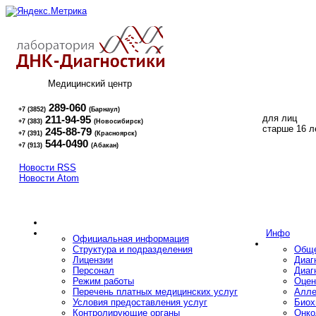
Медицинский центр
289-060
+7 (3852)
(Барнаул)
для лиц
211-94-95
+7 (383)
(Новосибирск)
16+
старше 16 л
245-88-79
+7 (391)
(Красноярск)
544-0490
+7 (913)
(Абакан)
Новости RSS
Новости Atom
Инфо
Официальная информация
Структура и подразделения
Обще
Лицензии
Диаг
Персонал
Диаг
Режим работы
Оцен
Перечень платных медицинских услуг
Алле
Условия предоставления услуг
Биох
Контролирующие органы
Онко