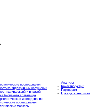
ет
Анализы
клинические исследования
Качество услуг
ностика эндокринных нарушений
Партнёрам
ностика инфекций и инвазий
Где сдать анализы?
ка биоценоза влагалища
ргологические исследования
имические исследования
логические маркёры