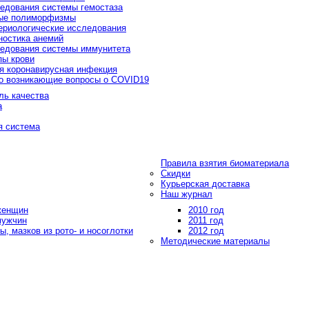
едования системы гемостаза
ые полиморфизмы
ериологические исследования
ностика анемий
едования системы иммунитета
пы крови
я коронавирусная инфекция
о возникающие вопросы о COVID19
ль качества
а
я система
Правила взятия биоматериала
Скидки
Курьерская доставка
Наш журнал
 женщин
2010 год
мужчин
2011 год
, мазков из рото- и носоглотки
2012 год
Методические материалы