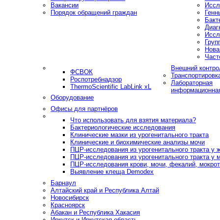
Вакансии
Иссл
Порядок обращений граждан
Генн
Бакт
Диаг
Иссл
Груп
Нова
Част
Внешний контро
ФСВОК
Транспортировк
Роспотребнадзор
Лабораторная
ThermoScientific LabLink xL
информационна
Оборудование
Офисы для партнёров
Что использовать для взятия материала?
Бактериологические исследования
Клинические мазки из урогенитального тракта
Клинические и биохимические анализы мочи
ПЦР-исследования из урогенитального тракта у
ПЦР-исследования из урогенитального тракта у 
ПЦР-исследования крови, мочи, фекалий, мокроты
Выявление клеща Demodex
Барнаул
Алтайский край и Республика Алтай
Новосибирск
Красноярск
Абакан и Республика Хакасия
Иркутск и Иркутская область