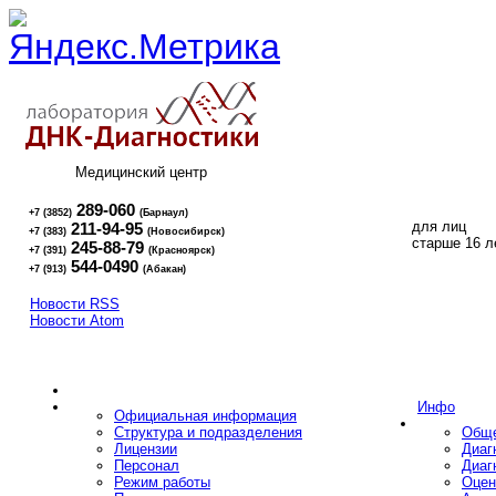
Медицинский центр
289-060
+7 (3852)
(Барнаул)
для лиц
211-94-95
+7 (383)
(Новосибирск)
16+
старше 16 л
245-88-79
+7 (391)
(Красноярск)
544-0490
+7 (913)
(Абакан)
Новости RSS
Новости Atom
Инфо
Официальная информация
Структура и подразделения
Обще
Лицензии
Диаг
Персонал
Диаг
Режим работы
Оцен