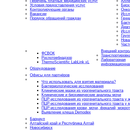
Перечень платных медицинских услуг
Алле
Условия предоставления услуг
Биох
Контролирующие органы
Онко
Вакансии
Иссл
Порядок обращений граждан
Генн
Бакт
Диаг
Иссл
Груп
Нова
Част
Внешний контро
ФСВОК
Транспортировк
Роспотребнадзор
Лабораторная
ThermoScientific LabLink xL
информационна
Оборудование
Офисы для партнёров
Что использовать для взятия материала?
Бактериологические исследования
Клинические мазки из урогенитального тракта
Клинические и биохимические анализы мочи
ПЦР-исследования из урогенитального тракта у
ПЦР-исследования из урогенитального тракта у 
ПЦР-исследования крови, мочи, фекалий, мокроты
Выявление клеща Demodex
Барнаул
Алтайский край и Республика Алтай
Новосибирск