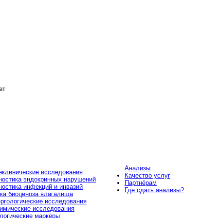
ет
Анализы
клинические исследования
Качество услуг
ностика эндокринных нарушений
Партнёрам
ностика инфекций и инвазий
Где сдать анализы?
ка биоценоза влагалища
ргологические исследования
имические исследования
логические маркёры