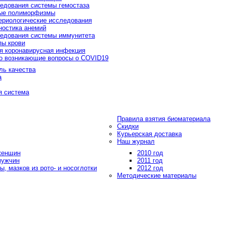
едования системы гемостаза
ые полиморфизмы
ериологические исследования
ностика анемий
едования системы иммунитета
пы крови
я коронавирусная инфекция
о возникающие вопросы о COVID19
ль качества
а
я система
Правила взятия биоматериала
Скидки
Курьерская доставка
Наш журнал
 женщин
2010 год
мужчин
2011 год
, мазков из рото- и носоглотки
2012 год
Методические материалы