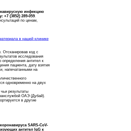
ронавирусную инфекцию
 +7 (3852) 289-059
.
нсультаций по ценам,
 материала в нашей клинике
. Отсканировав код с
езультатов исследования
 определения антител к
ения пациента, дату взятия
и, напечатанными на
личественного
ся одновременно на двух
 чьи результаты
ранслужбой ОАЭ (Дубай).
ортируется в другие
коронавируса SARS-CoV-
изующих антител IgG к