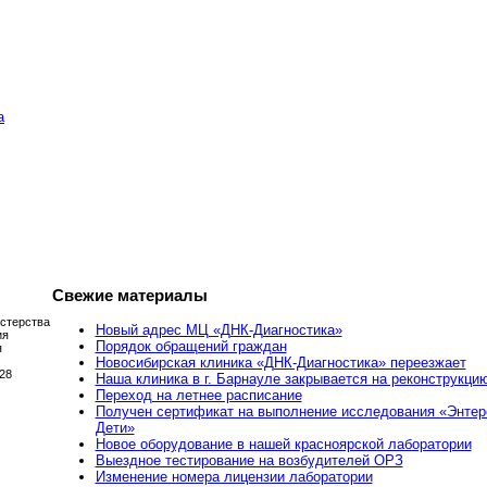
а
Свежие материалы
стерства
Новый адрес МЦ «ДНК-Диагностика»
ия
Порядок обращений граждан
я
Новосибирская клиника «ДНК-Диагностика» переезжает
 28
Наша клиника в г. Барнауле закрывается на реконструкци
Переход на летнее расписание
Получен сертификат на выполнение исследования «Энте
Дети»
Новое оборудование в нашей красноярской лаборатории
Выездное тестирование на возбудителей ОРЗ
Изменение номера лицензии лаборатории