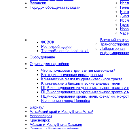
Вакансии
Иссл
Порядок обращений граждан
Генн
Бакт
Диаг
Иссл
Груп
Нова
Част
Внешний контро
ФСВОК
Транспортировк
Роспотребнадзор
Лабораторная
ThermoScientific LabLink xL
информационна
Оборудование
Офисы для партнёров
Что использовать для взятия материала?
Бактериологические исследования
Клинические мазки из урогенитального тракта
Клинические и биохимические анализы мочи
ПЦР-исследования из урогенитального тракта у
ПЦР-исследования из урогенитального тракта у 
ПЦР-исследования крови, мочи, фекалий, мокроты
Выявление клеща Demodex
Барнаул
Алтайский край и Республика Алтай
Новосибирск
Красноярск
Абакан и Республика Хакасия
Иркутск и Иркутская область