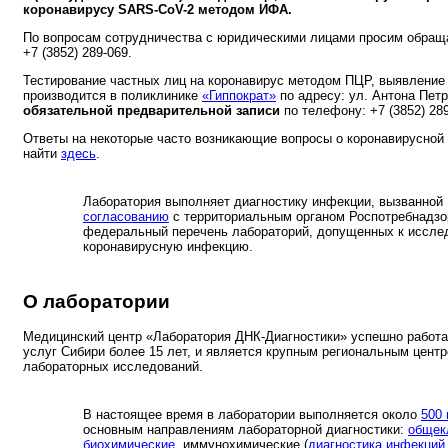
коронавирусу SARS-CoV-2 методом ИФА.
По вопросам сотрудничества с юридическими лицами просим обращ
+7 (3852) 289-069.
Тестирование частных лиц на коронавирус методом ПЦР, выявление 
производится в поликлинике
«Гиппократ»
по адресу: ул. Антона Петр
обязательной предварительной записи
по телефону: +7 (3852) 289
Ответы на некоторые часто возникающие вопросы о коронавирусной
найти
здесь
.
Лаборатория выполняет диагностику инфекции, вызванной
согласованию
с территориальным органом Роспотребнадз
федеральный перечень лабораторий, допущенных к иссле
коронавирусную инфекцию.
О лаборатории
Медицинский центр «Лаборатория ДНК-Диагностики» успешно работа
услуг Сибири более 15 лет, и является крупным региональным цент
лабораторных исследований.
В настоящее время в лаборатории выполняется около
500
основным направлениям лабораторной диагностики:
общек
биохимические
, иммунохимические (
диагностика инфекций