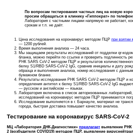
По вопросам тестирования частных лиц на новую ко
просим обращаться в клинику «Гиппократ» по телефону:
Лаборатория с частными лицами напрямую не работает, ко
срокам и т.п. не даёт.
Цена исследования на коронавирус методом ПЦР
при взятии
— 1200 рублей.
Время выполнения анализа — 24 часа.
Мы защищаем результаты исследований от подделки qr-кодом
бланка, можно перейти по ссылке и проверить подлинность р
РНК SARS CoV-2 методом ПЦР и результатов количественного
белку S1/RBD SARS-CoV-2 IgG, сравнив инициалы и дату рожд
образца и выполнения анализа, номер исследования с данным
бумажном бланке.
Результаты исследования РНК SARS CoV-2 методом ПЦР и ко
определения антител к белку S1/RBD SARS-CoV-2 IgG выдают
— русском и английском — языках.
Лаборатория включена в список авторизованных лабораторий,
исследований на коронавирус методом ПЦР принимаются пог
Исследование выполняется в г. Барнауле, материал не трансп
города, быстрая доставка повышает качество анализа.
Тестирование на коронавирус SARS-CoV-2
МЦ «Лаборатория ДНК-Диагностики»
предлагает
выявление РНК 
2 (возбудителя COVID19) методом ПЦР, выявление вируснейтрал