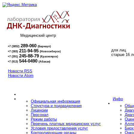
Медицинский центр
289-060
+7 (3852)
(Барнаул)
для лиц
211-94-95
+7 (383)
(Новосибирск)
16+
старше 16 л
245-88-79
+7 (391)
(Красноярск)
544-0490
+7 (913)
(Абакан)
Новости RSS
Новости Atom
Инфо
Официальная информация
Структура и подразделения
Обще
Лицензии
Диаг
Персонал
Диаг
Режим работы
Оцен
Перечень платных медицинских услуг
Алле
Условия предоставления услуг
Биох
Контролирующие органы
Онко