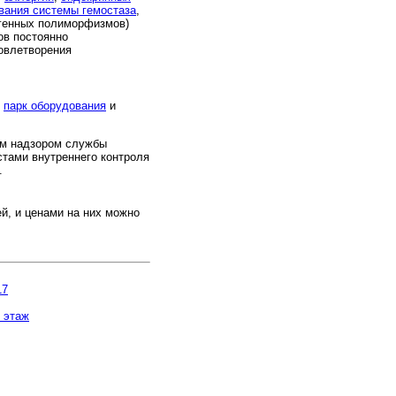
вания системы гемостаза
,
генных полиморфизмов)
ов постоянно
овлетворения
м
парк оборудования
и
м надзором службы
стами внутреннего контроля
.
й, и ценами на них можно
17
1 этаж