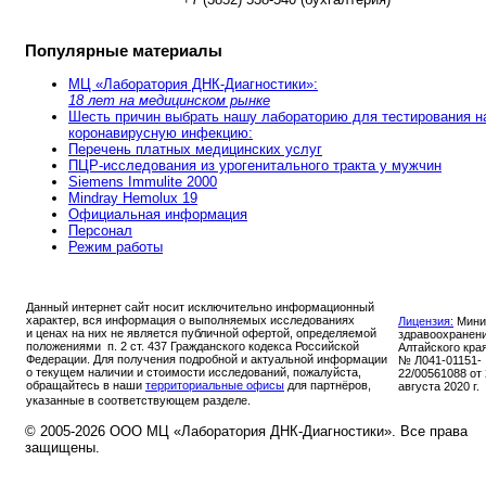
Популярные материалы
МЦ «Лаборатория ДНК-Диагностики»:
18 лет на медицинском рынке
Шесть причин выбрать нашу лабораторию для тестирования н
коронавирусную инфекцию:
Перечень платных медицинских услуг
ПЦР-исследования из урогенитального тракта у мужчин
Siemens Immulite 2000
Mindray Hemolux 19
Официальная информация
Персонал
Режим работы
Данный интернет сайт носит исключительно информационный
характер, вся информация о выполняемых исследованиях
Лицензия:
Мини
и ценах на них не является публичной офертой, определяемой
здравоохранен
положениями п. 2 ст. 437 Гражданского кодекса Российской
Алтайского кра
Федерации. Для получения подробной и актуальной информации
№ Л041-01151-
о текущем наличии и стоимости исследований, пожалуйста,
22/00561088 от
обращайтесь в наши
территориальные офисы
для партнёров,
августа 2020 г.
указанные в соответствующем разделе.
© 2005-2026 ООО МЦ «Лаборатория ДНК-Диагностики». Все права
защищены.