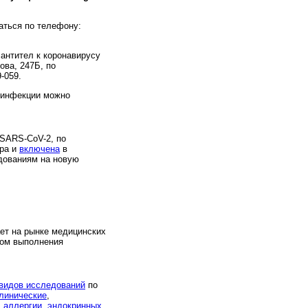
аться по телефону:
антител к коронавирусу
ова, 247Б, по
-059.
 инфекции можно
 SARS-CoV-2, по
ора и
включена
в
дованиям на новую
ет на рынке медицинских
ром выполнения
 видов исследований
по
линические
,
,
аллергии
,
эндокринных