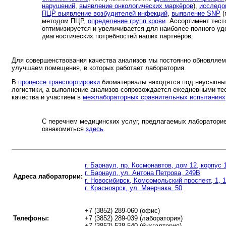
нарушений
,
выявление онкологических маркёров
),
исследо
ПЦР выявление возбудителей инфекций
,
выявление SNP
(
методом ПЦР,
определение групп крови
. Ассортимент тест
оптимизируется и увеличивается для наиболее полного уд
диагностических потребностей наших партнёров.
Для совершенствования качества анализов мы постоянно обновляе
улучшаем помещения, в которых работает лаборатория.
В
процессе транспортировки
биоматериалы находятся под неусыпны
логистики, а выполнение анализов сопровождается ежедневными те
качества и участием в
межлабораторных сравнительных испытаниях
С перечнем медицинских услуг, предлагаемых лабораторие
ознакомиться
здесь
.
г. Барнаул, пр. Космонавтов, дом 12, корпус 
г. Барнаул, ул. Антона Петрова, 249В
Адреса лаборатории:
г. Новосибирск, Комсомольский проспект, 1, 
г. Красноярск, ул. Маерчака, 50
+7 (3852) 289-060 (офис)
Телефоны:
+7 (3852) 289-039 (лаборатория)
+7 (3852) 538-540 (бухгалтерия)