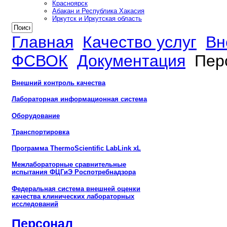
Красноярск
Абакан и Республика Хакасия
Иркутск и Иркутская область
Главная
Качество услуг
Вн
ФСВОК
Документация
Пер
Внешний контроль качества
Лабораторная информационная система
Оборудование
Транспортировка
Программа ThermoScientific LabLink xL
Межлабораторные сравнительные
испытания ФЦГиЭ Роспотребнадзора
Федеральная система внешней оценки
качества клинических лабораторных
исследований
Персонал