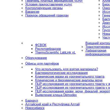
Перечень платных медицинских услуг
Алле
Условия предоставления услуг
Биох
Контролирующие органы
Онко
Вакансии
Иссл
Порядок обращений граждан
Генн
Бакт
Диаг
Иссл
Груп
Нова
Част
Внешний контро
ФСВОК
Транспортировк
Роспотребнадзор
Лабораторная
ThermoScientific LabLink xL
информационна
Оборудование
Офисы для партнёров
Что использовать для взятия материала?
Бактериологические исследования
Клинические мазки из урогенитального тракта
Клинические и биохимические анализы мочи
ПЦР-исследования из урогенитального тракта у
ПЦР-исследования из урогенитального тракта у 
ПЦР-исследования крови, мочи, фекалий, мокроты
Выявление клеща Demodex
Барнаул
Алтайский край и Республика Алтай
Новосибирск