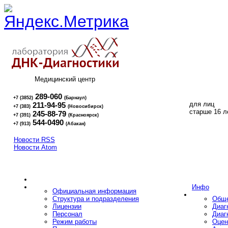
Медицинский центр
289-060
+7 (3852)
(Барнаул)
для лиц
211-94-95
+7 (383)
(Новосибирск)
16+
старше 16 л
245-88-79
+7 (391)
(Красноярск)
544-0490
+7 (913)
(Абакан)
Новости RSS
Новости Atom
Инфо
Официальная информация
Структура и подразделения
Обще
Лицензии
Диаг
Персонал
Диаг
Режим работы
Оцен