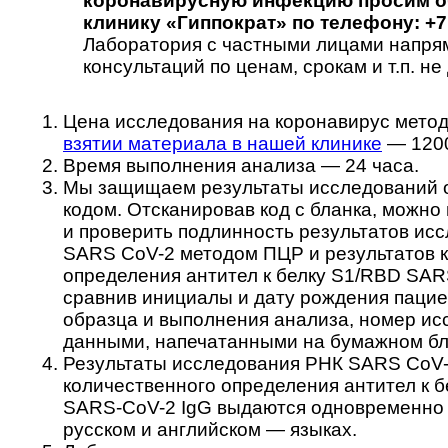
коронавирусную инфекцию просим о
клинику «Гиппократ» по телефону: +7 
Лаборатория с частными лицами напрям
консультаций по ценам, срокам и т.п. не 
Цена исследования на коронавирус мет
взятии материала в нашей клинике
— 1200
Время выполнения анализа — 24 часа.
Мы защищаем результаты исследований от
кодом. Отсканировав код с бланка, можно
и проверить подлинность результатов ис
SARS CoV-2 методом ПЦР и результатов 
определения антител к белку S1/RBD SAR
сравнив инициалы и дату рождения пациен
образца и выполнения анализа, номер ис
данными, напечатанными на бумажном бл
Результаты исследования РНК SARS CoV
количественного определения антител к 
SARS-CoV-2 IgG выдаются одновременно 
русском и английском — языках.