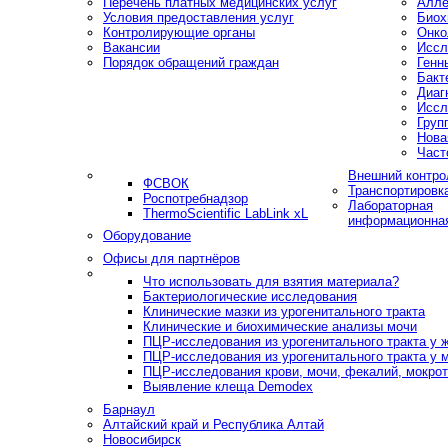
Перечень платных медицинских услуг
Алле
Условия предоставления услуг
Биох
Контролирующие органы
Онко
Вакансии
Иссл
Порядок обращений граждан
Генн
Бакт
Диаг
Иссл
Груп
Нова
Част
Внешний контро
ФСВОК
Транспортировк
Роспотребнадзор
Лабораторная
ThermoScientific LabLink xL
информационна
Оборудование
Офисы для партнёров
Что использовать для взятия материала?
Бактериологические исследования
Клинические мазки из урогенитального тракта
Клинические и биохимические анализы мочи
ПЦР-исследования из урогенитального тракта у
ПЦР-исследования из урогенитального тракта у 
ПЦР-исследования крови, мочи, фекалий, мокроты
Выявление клеща Demodex
Барнаул
Алтайский край и Республика Алтай
Новосибирск