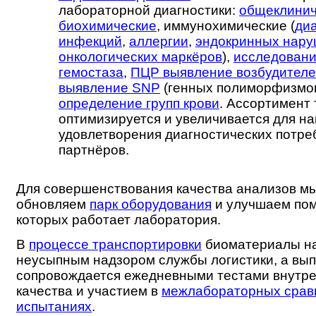
лабораторной диагностики:
общеклинич
биохимические
, иммунохимические (
ди
инфекций
,
аллергии
,
эндокринных нар
онкологических маркёров
),
исследовани
гемостаза
,
ПЦР выявление возбудител
выявление SNP
(генных полиморфизмов
определение групп крови
. Ассортимент 
оптимизируется и увеличивается для н
удовлетворения диагностических потр
партнёров.
Для совершенствования качества анализов м
обновляем
парк оборудования
и улучшаем пом
которых работает лаборатория.
В
процессе транспортировки
биоматериалы на
неусыпным надзором службы логистики, а вы
сопровождается ежедневными тестами внутре
качества и участием в
межлабораторных срав
испытаниях
.