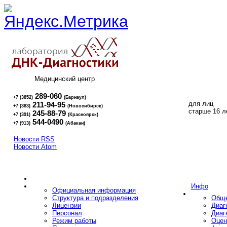
Медицинский центр
289-060
+7 (3852)
(Барнаул)
для лиц
211-94-95
+7 (383)
(Новосибирск)
16+
старше 16 л
245-88-79
+7 (391)
(Красноярск)
544-0490
+7 (913)
(Абакан)
Новости RSS
Новости Atom
Инфо
Официальная информация
Структура и подразделения
Обще
Лицензии
Диаг
Персонал
Диаг
Режим работы
Оцен