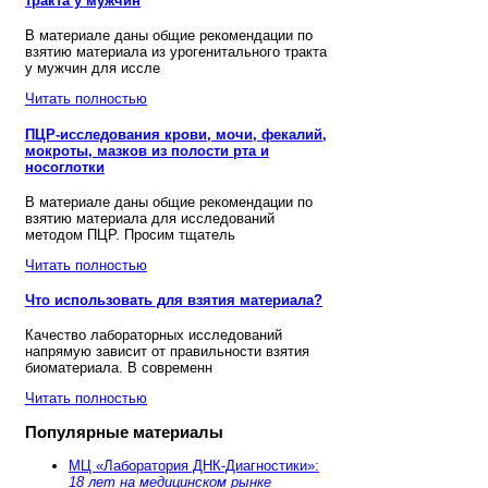
тракта у мужчин
В материале даны общие рекомендации по
взятию материала из урогенитального тракта
у мужчин для иссле
Читать полностью
ПЦР-исследования крови, мочи, фекалий,
мокроты, мазков из полости рта и
носоглотки
В материале даны общие рекомендации по
взятию материала для исследований
методом ПЦР. Просим тщатель
Читать полностью
Что использовать для взятия материала?
Качество лабораторных исследований
напрямую зависит от правильности взятия
биоматериала. В современн
Читать полностью
Популярные материалы
МЦ «Лаборатория ДНК-Диагностики»:
18 лет на медицинском рынке