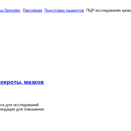
ща Demodex
Партнёрам
Подготовка пациентов
ПЦР-исследования крови
мокроты, мазков
ала для исследований
мендации для повышения