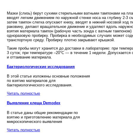
Мазки (слизь) берут сухими стерильными ватными тампонами на пла
вводят легким движением по наружной стенке носа на глубину 2-3 с
затем тампон слегка опускают книзу, вводят в нижний носовой ход
раковину, делают вращательное движение и удаляют вдоль наружно
взятия материала тампон (рабочую часть зонда с ватным тампоном
одноразовую пробирку. Пробирка в необходимых случаях может со
транспортную среду. Пробирку плотно закрывают крышкой.
Такие пробы могут хранится до доставки в лабораторию: при темпера
3 суток; при температуре –20°C — в течение 1 недели. Допускается
и оттаивание материала.
Бактериологические исследования
В этой статье изложены основные положения
по взятию материалов для
бактериологического исследования.
Читать полностью
Выявление клеща Demodex
В статье даны общие рекомендации по
взятию и приготовлению материала для
микроскопического выявления
Читать полностью