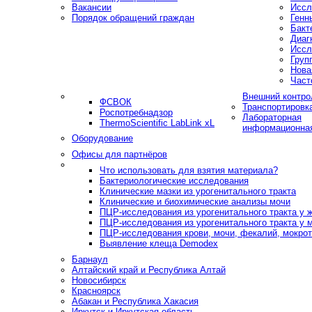
Вакансии
Иссл
Порядок обращений граждан
Генн
Бакт
Диаг
Иссл
Груп
Нова
Част
Внешний контро
ФСВОК
Транспортировк
Роспотребнадзор
Лабораторная
ThermoScientific LabLink xL
информационна
Оборудование
Офисы для партнёров
Что использовать для взятия материала?
Бактериологические исследования
Клинические мазки из урогенитального тракта
Клинические и биохимические анализы мочи
ПЦР-исследования из урогенитального тракта у
ПЦР-исследования из урогенитального тракта у 
ПЦР-исследования крови, мочи, фекалий, мокроты
Выявление клеща Demodex
Барнаул
Алтайский край и Республика Алтай
Новосибирск
Красноярск
Абакан и Республика Хакасия
Иркутск и Иркутская область