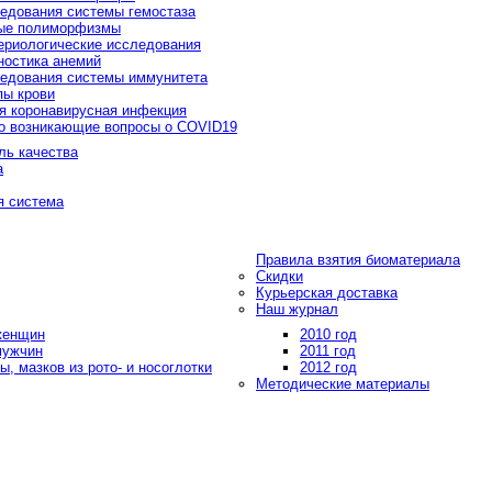
едования системы гемостаза
ые полиморфизмы
ериологические исследования
ностика анемий
едования системы иммунитета
пы крови
я коронавирусная инфекция
о возникающие вопросы о COVID19
ль качества
а
я система
Правила взятия биоматериала
Скидки
Курьерская доставка
Наш журнал
 женщин
2010 год
мужчин
2011 год
, мазков из рото- и носоглотки
2012 год
Методические материалы