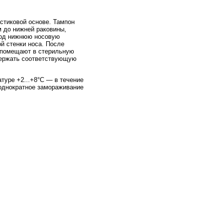
стиковой основе. Тампон
м до нижней раковины,
 под нижнюю носовую
й стенки носа. После
) помещают в стерильную
держать соответствующую
туре +2...+8°C — в течение
 однократное замораживание