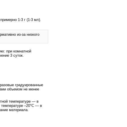
имерно 1-3 г (1-3 мл).
мативно из-за низкого
ию: при комнатной
чение 3 суток.
оразовые градуированные
ами объемом не менее
атной температуре — в
и температуре –20°C — в
вание материала.