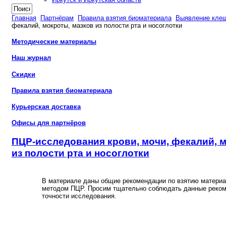
Главная
Партнёрам
Правила взятия биоматериала
Выявление кле
фекалий, мокроты, мазков из полости рта и носоглотки
Методические материалы
Наш журнал
Скидки
Правила взятия биоматериала
Курьерская доставка
Офисы для партнёров
ПЦР-исследования крови, мочи, фекалий, 
из полости рта и носоглотки
В материале даны общие рекомендации по взятию матери
методом ПЦР. Просим тщательно соблюдать данные реко
точности исследования.