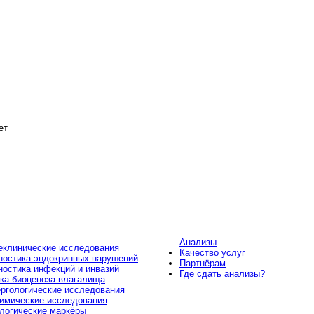
ет
Анализы
клинические исследования
Качество услуг
ностика эндокринных нарушений
Партнёрам
ностика инфекций и инвазий
Где сдать анализы?
ка биоценоза влагалища
ргологические исследования
имические исследования
логические маркёры