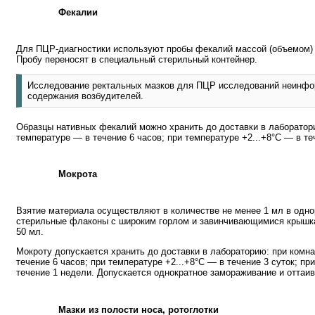
Фекалии
Для ПЦР-диагностики используют пробы фекалий массой (объемом) пр
Пробу переносят в специальный стерильный контейнер.
Исследование ректальных мазков для ПЦР исследований неинфор
содержания возбудителей.
Образцы нативных фекалий можно хранить до доставки в лаборатор
температуре — в течение 6 часов; при температуре +2...+8°C — в те
Мокрота
Взятие материала осуществляют в количестве не менее 1 мл в одн
стерильные флаконы с широким горлом и завинчивающимися крышк
50 мл.
Мокроту допускается хранить до доставки в лабораторию: при комн
течение 6 часов; при температуре +2...+8°C — в течение 3 суток; пр
течение 1 недели. Допускается однократное замораживание и оттаи
Мазки из полости носа, ротоглотки