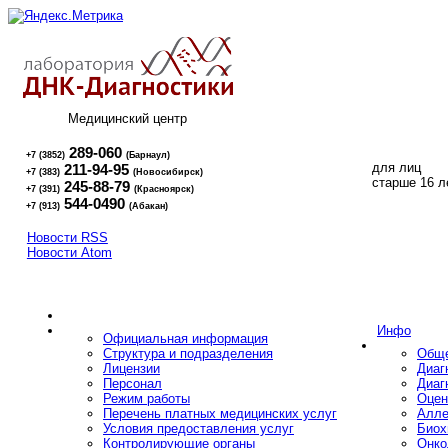
Медицинский центр
289-060
+7 (3852)
(Барнаул)
для лиц
211-94-95
+7 (383)
(Новосибирск)
16+
старше 16 л
245-88-79
+7 (391)
(Красноярск)
544-0490
+7 (913)
(Абакан)
Новости RSS
Новости Atom
Инфо
Официальная информация
Структура и подразделения
Обще
Лицензии
Диаг
Персонал
Диаг
Режим работы
Оцен
Перечень платных медицинских услуг
Алле
Условия предоставления услуг
Биох
Контролирующие органы
Онко