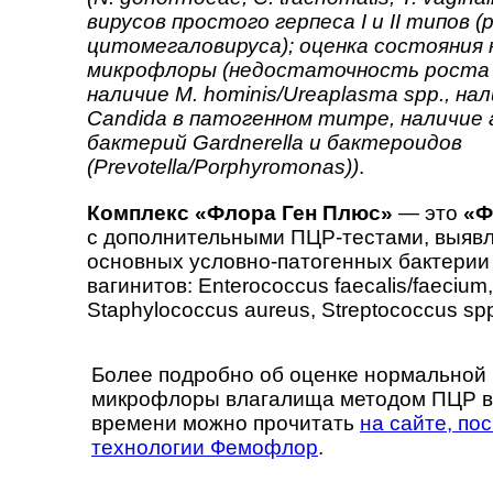
вирусов простого герпеса I и II типов (
цитомегаловируса); оценка состояния
микрофлоры (недостаточность роста
наличие M. hominis/Ureaplasma spp., на
Candida в патогенном титре, наличие
бактерий Gardnerella и бактероидов
(Prevotella/Porphyromonas))
.
Комплекс «Флора Ген Плюс»
— это
«Ф
с дополнительными ПЦР-тестами, выяв
основных условно-патогенных бактерии
вагинитов: Enterococcus faecalis/faecium, 
Staphylococcus aureus, Streptococcus sp
Более подробно об оценке нормальной 
микрофлоры влагалища методом ПЦР в
времени можно прочитать
на сайте, п
технологии Фемофлор
.