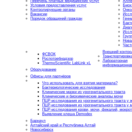
Перечень платных медицинских услуг
Алле
Условия предоставления услуг
Биох
Контролирующие органы
Онко
Вакансии
Иссл
Порядок обращений граждан
Генн
Бакт
Диаг
Иссл
Груп
Нова
Част
Внешний контро
ФСВОК
Транспортировк
Роспотребнадзор
Лабораторная
ThermoScientific LabLink xL
информационна
Оборудование
Офисы для партнёров
Что использовать для взятия материала?
Бактериологические исследования
Клинические мазки из урогенитального тракта
Клинические и биохимические анализы мочи
ПЦР-исследования из урогенитального тракта у
ПЦР-исследования из урогенитального тракта у 
ПЦР-исследования крови, мочи, фекалий, мокроты
Выявление клеща Demodex
Барнаул
Алтайский край и Республика Алтай
Новосибирск