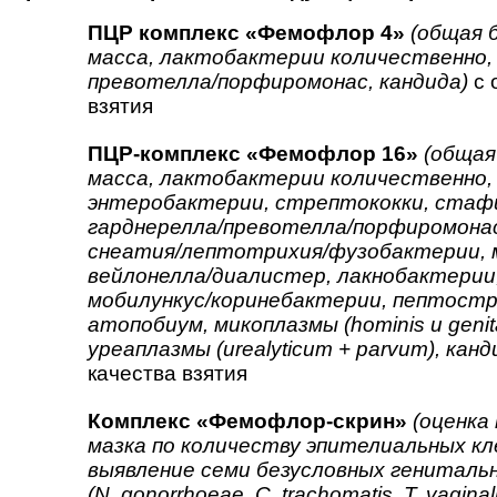
ПЦР комплекс «Фемофлор 4»
(общая 
масса, лактобактерии количественно, 
превотелла/порфиромонас, кандида)
с 
взятия
ПЦР-комплекс «Фемофлор 16»
(общая
масса, лактобактерии количественно,
энтеробактерии, стрептококки, стафи
гарднерелла/превотелла/порфиромонас
снеатия/лептотрихия/фузобактерии, 
вейлонелла/диалистер, лакнобактерии
мобилункус/коринебактерии, пептостр
атопобиум, микоплазмы (hominis и genita
уреаплазмы (urealyticum + parvum), канд
качества взятия
Комплекс «Фемофлор-скрин»
(оценка
мазка по количеству эпителиальных кл
выявление семи безусловных гениталь
(N. gonorrhoeae, C. trachomatis, T. vaginali