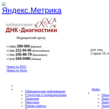
Медицинский центр
289-060
+7 (3852)
(Барнаул)
для лиц
211-94-95
+7 (383)
(Новосибирск)
16+
старше 16 л
245-88-79
+7 (391)
(Красноярск)
544-0490
+7 (913)
(Абакан)
Новости RSS
Новости Atom
Инфо
Официальная информация
Структура и подразделения
Обще
Лицензии
Диаг
Персонал
Диаг
Режим работы
Оцен