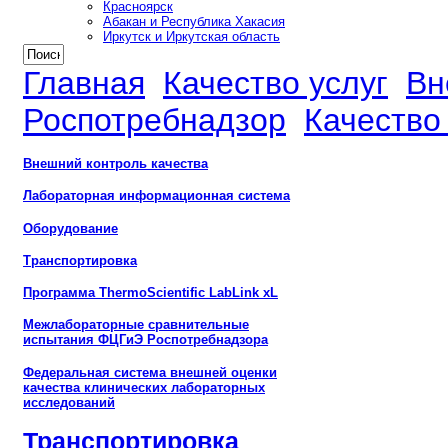
Красноярск
Абакан и Республика Хакасия
Иркутск и Иркутская область
Главная
Качество услуг
Вн
Роспотребнадзор
Качество
Внешний контроль качества
Лабораторная информационная система
Оборудование
Транспортировка
Программа ThermoScientific LabLink xL
Межлабораторные сравнительные
испытания ФЦГиЭ Роспотребнадзора
Федеральная система внешней оценки
качества клинических лабораторных
исследований
Транспортировка