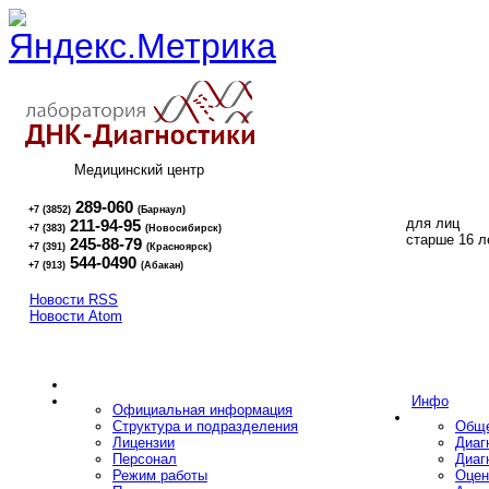
Медицинский центр
289-060
+7 (3852)
(Барнаул)
для лиц
211-94-95
+7 (383)
(Новосибирск)
16+
старше 16 л
245-88-79
+7 (391)
(Красноярск)
544-0490
+7 (913)
(Абакан)
Новости RSS
Новости Atom
Инфо
Официальная информация
Структура и подразделения
Обще
Лицензии
Диаг
Персонал
Диаг
Режим работы
Оцен