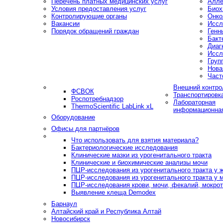
Перечень платных медицинских услуг
Алле
Условия предоставления услуг
Биох
Контролирующие органы
Онко
Вакансии
Иссл
Порядок обращений граждан
Генн
Бакт
Диаг
Иссл
Груп
Нова
Част
Внешний контро
ФСВОК
Транспортировк
Роспотребнадзор
Лабораторная
ThermoScientific LabLink xL
информационна
Оборудование
Офисы для партнёров
Что использовать для взятия материала?
Бактериологические исследования
Клинические мазки из урогенитального тракта
Клинические и биохимические анализы мочи
ПЦР-исследования из урогенитального тракта у
ПЦР-исследования из урогенитального тракта у 
ПЦР-исследования крови, мочи, фекалий, мокроты
Выявление клеща Demodex
Барнаул
Алтайский край и Республика Алтай
Новосибирск