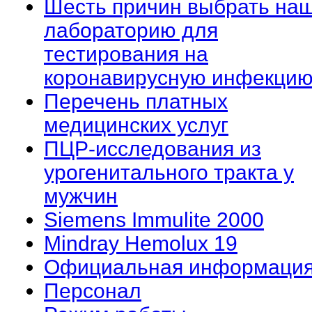
Шесть причин выбрать на
лабораторию для
тестирования на
коронавирусную инфекцию
Перечень платных
медицинских услуг
ПЦР-исследования из
урогенитального тракта у
мужчин
Siemens Immulite 2000
Mindray Hemolux 19
Официальная информаци
Персонал