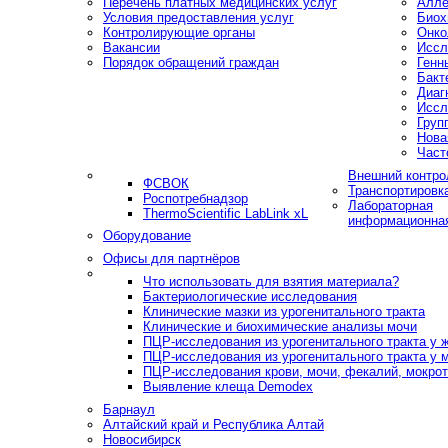
Перечень платных медицинских услуг
Алле
Условия предоставления услуг
Биох
Контролирующие органы
Онко
Вакансии
Иссл
Порядок обращений граждан
Генн
Бакт
Диаг
Иссл
Груп
Нова
Част
Внешний контро
ФСВОК
Транспортировк
Роспотребнадзор
Лабораторная
ThermoScientific LabLink xL
информационна
Оборудование
Офисы для партнёров
Что использовать для взятия материала?
Бактериологические исследования
Клинические мазки из урогенитального тракта
Клинические и биохимические анализы мочи
ПЦР-исследования из урогенитального тракта у
ПЦР-исследования из урогенитального тракта у 
ПЦР-исследования крови, мочи, фекалий, мокроты
Выявление клеща Demodex
Барнаул
Алтайский край и Республика Алтай
Новосибирск