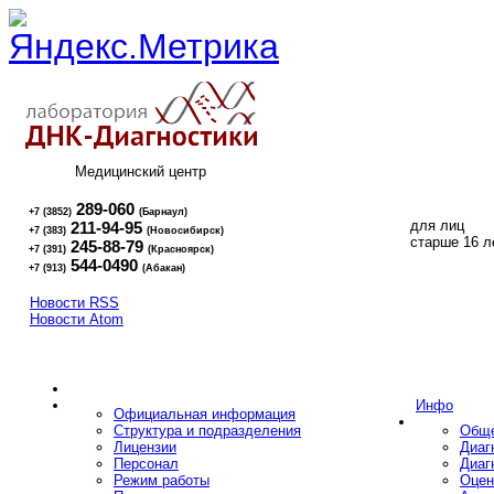
Медицинский центр
289-060
+7 (3852)
(Барнаул)
для лиц
211-94-95
+7 (383)
(Новосибирск)
16+
старше 16 л
245-88-79
+7 (391)
(Красноярск)
544-0490
+7 (913)
(Абакан)
Новости RSS
Новости Atom
Инфо
Официальная информация
Структура и подразделения
Обще
Лицензии
Диаг
Персонал
Диаг
Режим работы
Оцен