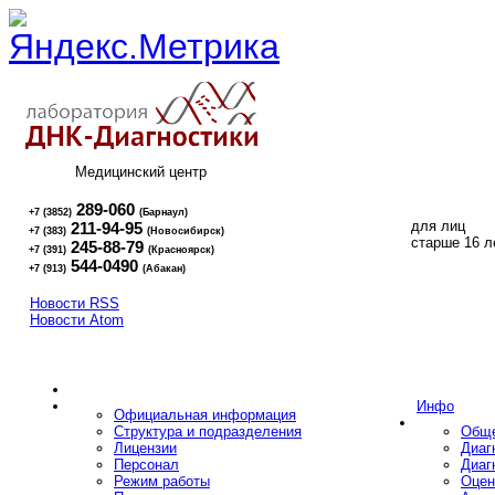
Медицинский центр
289-060
+7 (3852)
(Барнаул)
для лиц
211-94-95
+7 (383)
(Новосибирск)
16+
старше 16 л
245-88-79
+7 (391)
(Красноярск)
544-0490
+7 (913)
(Абакан)
Новости RSS
Новости Atom
Инфо
Официальная информация
Структура и подразделения
Обще
Лицензии
Диаг
Персонал
Диаг
Режим работы
Оцен