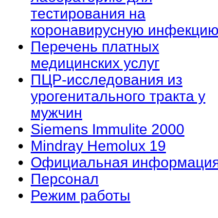
тестирования на
коронавирусную инфекцию
Перечень платных
медицинских услуг
ПЦР-исследования из
урогенитального тракта у
мужчин
Siemens Immulite 2000
Mindray Hemolux 19
Официальная информаци
Персонал
Режим работы