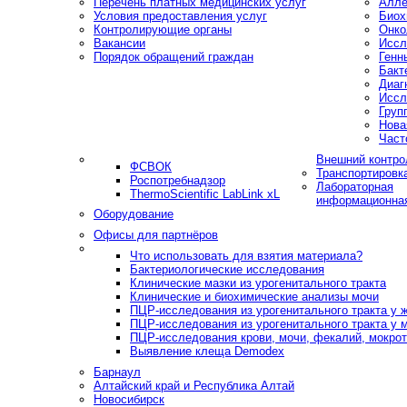
Перечень платных медицинских услуг
Алле
Условия предоставления услуг
Биох
Контролирующие органы
Онко
Вакансии
Иссл
Порядок обращений граждан
Генн
Бакт
Диаг
Иссл
Груп
Нова
Част
Внешний контро
ФСВОК
Транспортировк
Роспотребнадзор
Лабораторная
ThermoScientific LabLink xL
информационна
Оборудование
Офисы для партнёров
Что использовать для взятия материала?
Бактериологические исследования
Клинические мазки из урогенитального тракта
Клинические и биохимические анализы мочи
ПЦР-исследования из урогенитального тракта у
ПЦР-исследования из урогенитального тракта у 
ПЦР-исследования крови, мочи, фекалий, мокроты
Выявление клеща Demodex
Барнаул
Алтайский край и Республика Алтай
Новосибирск