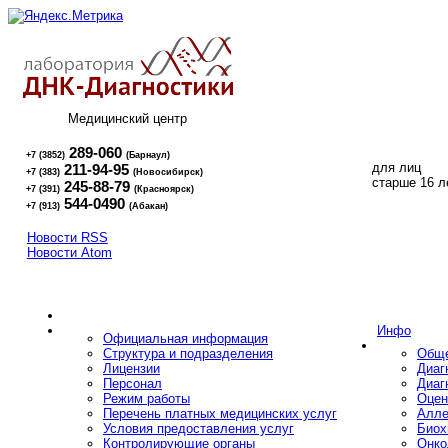
Медицинский центр
289-060
+7 (3852)
(Барнаул)
для лиц
211-94-95
+7 (383)
(Новосибирск)
16+
старше 16 л
245-88-79
+7 (391)
(Красноярск)
544-0490
+7 (913)
(Абакан)
Новости RSS
Новости Atom
Инфо
Официальная информация
Структура и подразделения
Обще
Лицензии
Диаг
Персонал
Диаг
Режим работы
Оцен
Перечень платных медицинских услуг
Алле
Условия предоставления услуг
Биох
Контролирующие органы
Онко