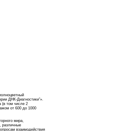
 полноцветный
ории ДНК-Диагностики”».
 (в том числе 2
ажом от 600 до 1000
торного мира,
, различные
вопросам взаимодействия