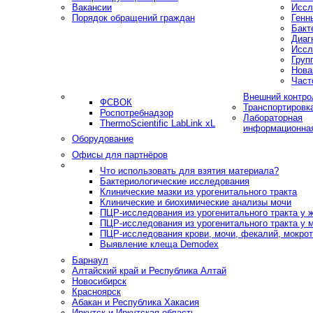
Вакансии
Иссл
Порядок обращений граждан
Генн
Бакт
Диаг
Иссл
Груп
Нова
Част
Внешний контро
ФСВОК
Транспортировк
Роспотребнадзор
Лабораторная
ThermoScientific LabLink xL
информационна
Оборудование
Офисы для партнёров
Что использовать для взятия материала?
Бактериологические исследования
Клинические мазки из урогенитального тракта
Клинические и биохимические анализы мочи
ПЦР-исследования из урогенитального тракта у
ПЦР-исследования из урогенитального тракта у 
ПЦР-исследования крови, мочи, фекалий, мокроты
Выявление клеща Demodex
Барнаул
Алтайский край и Республика Алтай
Новосибирск
Красноярск
Абакан и Республика Хакасия
Иркутск и Иркутская область