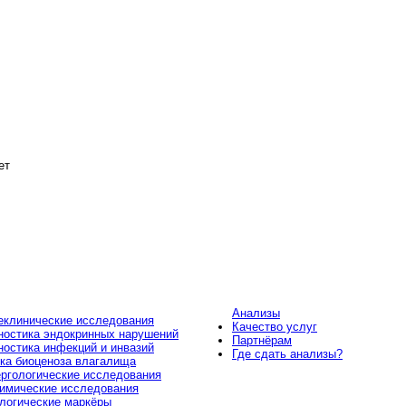
ет
Анализы
клинические исследования
Качество услуг
ностика эндокринных нарушений
Партнёрам
ностика инфекций и инвазий
Где сдать анализы?
ка биоценоза влагалища
ргологические исследования
имические исследования
логические маркёры