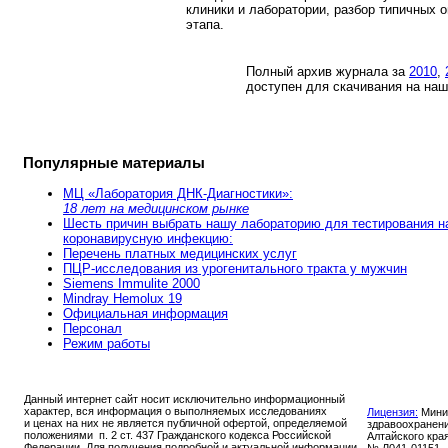
клиники и лаборатории, разбор типичных 
этапа.
Полный архив журнала за
2010
,
доступен для скачивания на наше
Популярные материалы
МЦ «Лаборатория ДНК-Диагностики»:
18 лет на медицинском рынке
Шесть причин выбрать нашу лабораторию для тестирования н
коронавирусную инфекцию:
Перечень платных медицинских услуг
ПЦР-исследования из урогенитального тракта у мужчин
Siemens Immulite 2000
Mindray Hemolux 19
Официальная информация
Персонал
Режим работы
Данный интернет сайт носит исключительно информационный
характер, вся информация о выполняемых исследованиях
Лицензия:
Мини
и ценах на них не является публичной офертой, определяемой
здравоохранен
положениями п. 2 ст. 437 Гражданского кодекса Российской
Алтайского кра
Федерации. Для получения подробной и актуальной информации
№ Л041-01151-