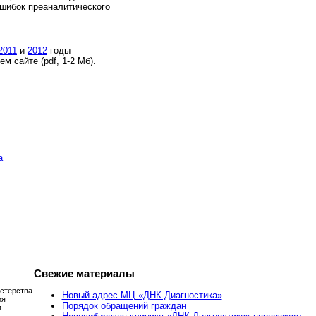
ошибок преаналитического
2011
и
2012
годы
м сайте (pdf, 1-2 Мб).
а
Свежие материалы
стерства
Новый адрес МЦ «ДНК-Диагностика»
ия
Порядок обращений граждан
я