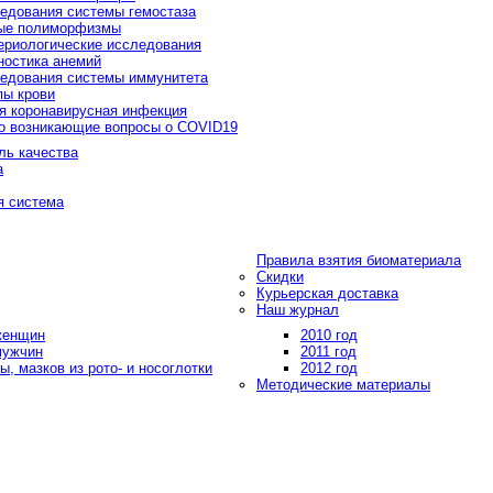
едования системы гемостаза
ые полиморфизмы
ериологические исследования
ностика анемий
едования системы иммунитета
пы крови
я коронавирусная инфекция
о возникающие вопросы о COVID19
ль качества
а
я система
Правила взятия биоматериала
Скидки
Курьерская доставка
Наш журнал
 женщин
2010 год
мужчин
2011 год
, мазков из рото- и носоглотки
2012 год
Методические материалы