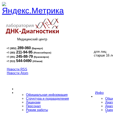
Медицинский центр
289-060
+7 (3852)
(Барнаул)
для лиц
211-94-95
+7 (383)
(Новосибирск)
16+
старше 16 л
245-88-79
+7 (391)
(Красноярск)
544-0490
+7 (913)
(Абакан)
Новости RSS
Новости Atom
Инфо
Официальная информация
Структура и подразделения
Обще
Лицензии
Диаг
Персонал
Диаг
Режим работы
Оцен