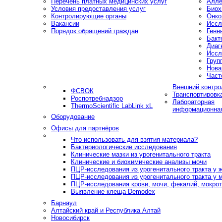
Перечень платных медицинских услуг
Алле
Условия предоставления услуг
Биох
Контролирующие органы
Онко
Вакансии
Иссл
Порядок обращений граждан
Генн
Бакт
Диаг
Иссл
Груп
Нова
Част
Внешний контро
ФСВОК
Транспортировк
Роспотребнадзор
Лабораторная
ThermoScientific LabLink xL
информационна
Оборудование
Офисы для партнёров
Что использовать для взятия материала?
Бактериологические исследования
Клинические мазки из урогенитального тракта
Клинические и биохимические анализы мочи
ПЦР-исследования из урогенитального тракта у
ПЦР-исследования из урогенитального тракта у 
ПЦР-исследования крови, мочи, фекалий, мокроты
Выявление клеща Demodex
Барнаул
Алтайский край и Республика Алтай
Новосибирск