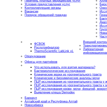
Перечень платных медицинских услуг
Алле
Условия предоставления услуг
Биох
Контролирующие органы
Онко
Вакансии
Иссл
Порядок обращений граждан
Генн
Бакт
Диаг
Иссл
Груп
Нова
Част
Внешний контро
ФСВОК
Транспортировк
Роспотребнадзор
Лабораторная
ThermoScientific LabLink xL
информационна
Оборудование
Офисы для партнёров
Что использовать для взятия материала?
Бактериологические исследования
Клинические мазки из урогенитального тракта
Клинические и биохимические анализы мочи
ПЦР-исследования из урогенитального тракта у
ПЦР-исследования из урогенитального тракта у 
ПЦР-исследования крови, мочи, фекалий, мокроты
Выявление клеща Demodex
Барнаул
Алтайский край и Республика Алтай
Новосибирск