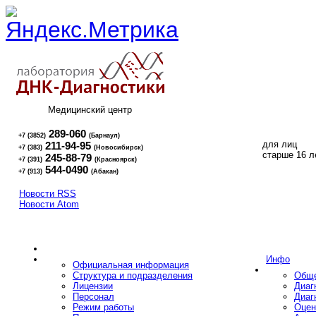
Медицинский центр
289-060
+7 (3852)
(Барнаул)
для лиц
211-94-95
+7 (383)
(Новосибирск)
16+
старше 16 л
245-88-79
+7 (391)
(Красноярск)
544-0490
+7 (913)
(Абакан)
Новости RSS
Новости Atom
Инфо
Официальная информация
Структура и подразделения
Обще
Лицензии
Диаг
Персонал
Диаг
Режим работы
Оцен