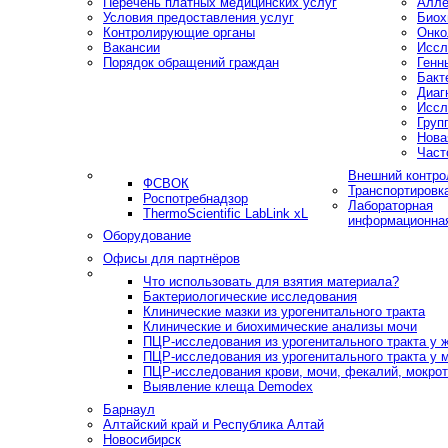
Перечень платных медицинских услуг
Алле
Условия предоставления услуг
Биох
Контролирующие органы
Онко
Вакансии
Иссл
Порядок обращений граждан
Генн
Бакт
Диаг
Иссл
Груп
Нова
Част
Внешний контро
ФСВОК
Транспортировк
Роспотребнадзор
Лабораторная
ThermoScientific LabLink xL
информационна
Оборудование
Офисы для партнёров
Что использовать для взятия материала?
Бактериологические исследования
Клинические мазки из урогенитального тракта
Клинические и биохимические анализы мочи
ПЦР-исследования из урогенитального тракта у
ПЦР-исследования из урогенитального тракта у 
ПЦР-исследования крови, мочи, фекалий, мокроты
Выявление клеща Demodex
Барнаул
Алтайский край и Республика Алтай
Новосибирск