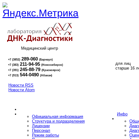
Медицинский центр
289-060
+7 (3852)
(Барнаул)
для лиц
211-94-95
+7 (383)
(Новосибирск)
16+
старше 16 л
245-88-79
+7 (391)
(Красноярск)
544-0490
+7 (913)
(Абакан)
Новости RSS
Новости Atom
Инфо
Официальная информация
Структура и подразделения
Обще
Лицензии
Диаг
Персонал
Диаг
Режим работы
Оцен