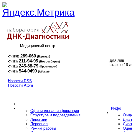
Медицинский центр
289-060
+7 (3852)
(Барнаул)
для лиц
211-94-95
+7 (383)
(Новосибирск)
16+
старше 16 л
245-88-79
+7 (391)
(Красноярск)
544-0490
+7 (913)
(Абакан)
Новости RSS
Новости Atom
Инфо
Официальная информация
Структура и подразделения
Обще
Лицензии
Диаг
Персонал
Диаг
Режим работы
Оцен