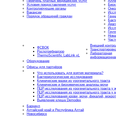
Перечень платных медицинских услуг
Алле
Условия предоставления услуг
Биох
Контролирующие органы
Онко
Вакансии
Иссл
Порядок обращений граждан
Генн
Бакт
Диаг
Иссл
Груп
Нова
Част
Внешний контро
ФСВОК
Транспортировк
Роспотребнадзор
Лабораторная
ThermoScientific LabLink xL
информационна
Оборудование
Офисы для партнёров
Что использовать для взятия материала?
Бактериологические исследования
Клинические мазки из урогенитального тракта
Клинические и биохимические анализы мочи
ПЦР-исследования из урогенитального тракта у
ПЦР-исследования из урогенитального тракта у 
ПЦР-исследования крови, мочи, фекалий, мокроты
Выявление клеща Demodex
Барнаул
Алтайский край и Республика Алтай
Новосибирск