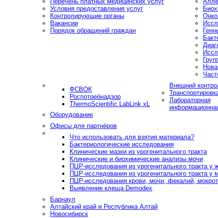
Перечень платных медицинских услуг
Алле
Условия предоставления услуг
Биох
Контролирующие органы
Онко
Вакансии
Иссл
Порядок обращений граждан
Генн
Бакт
Диаг
Иссл
Груп
Нова
Част
Внешний контро
ФСВОК
Транспортировк
Роспотребнадзор
Лабораторная
ThermoScientific LabLink xL
информационна
Оборудование
Офисы для партнёров
Что использовать для взятия материала?
Бактериологические исследования
Клинические мазки из урогенитального тракта
Клинические и биохимические анализы мочи
ПЦР-исследования из урогенитального тракта у
ПЦР-исследования из урогенитального тракта у 
ПЦР-исследования крови, мочи, фекалий, мокроты
Выявление клеща Demodex
Барнаул
Алтайский край и Республика Алтай
Новосибирск