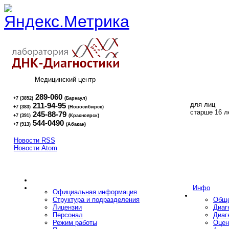
Медицинский центр
289-060
+7 (3852)
(Барнаул)
для лиц
211-94-95
+7 (383)
(Новосибирск)
16+
старше 16 л
245-88-79
+7 (391)
(Красноярск)
544-0490
+7 (913)
(Абакан)
Новости RSS
Новости Atom
Инфо
Официальная информация
Структура и подразделения
Обще
Лицензии
Диаг
Персонал
Диаг
Режим работы
Оцен